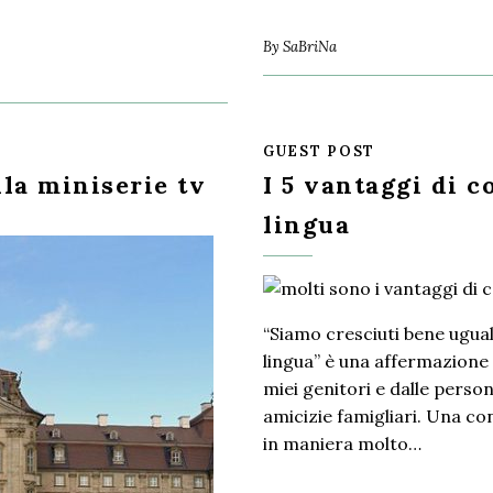
By
SaBriNa
GUEST POST
lla miniserie tv
I 5 vantaggi di 
lingua
“Siamo cresciuti bene ugu
lingua” è una affermazione
miei genitori e dalle perso
amicizie famigliari. Una co
in maniera molto…