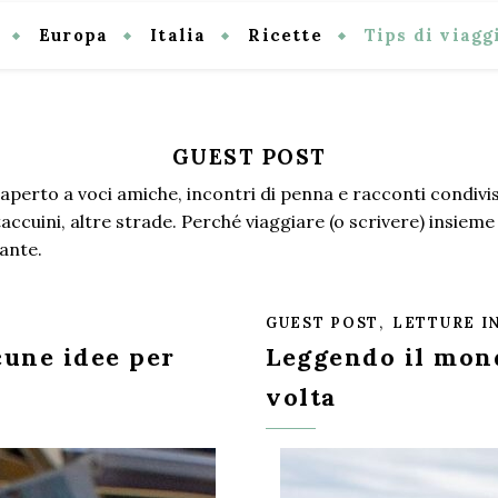
Europa
Italia
Ricette
Tips di viagg
GUEST POST
perto a voci amiche, incontri di penna e racconti condivisi
 taccuini, altre strade. Perché viaggiare (o scrivere) insiem
sante.
,
GUEST POST
LETTURE I
cune idee per
Leggendo il mond
volta