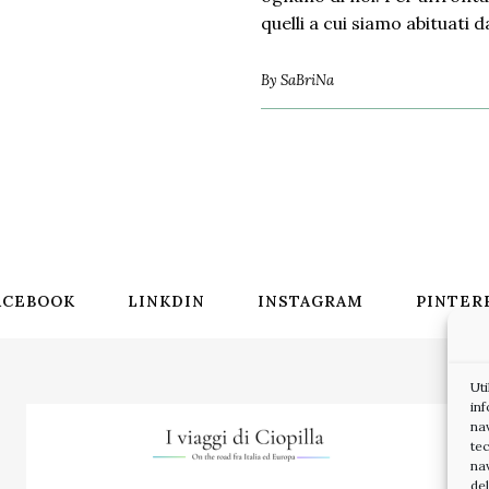
quelli a cui siamo abituati
By
SaBriNa
ACEBOOK
LINKDIN
INSTAGRAM
PINTER
Ut
inf
na
tec
na
de