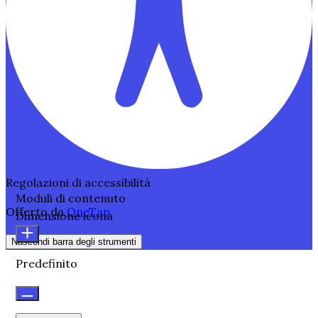
Regolazioni di accessibilità
Moduli di contenuto
Offerto da
OneTap
Dimensione icona
Nascondi barra degli strumenti
Predefinito