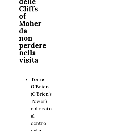
delle
Cliffs
of
Moher
da
non
perdere
nella
visita
Torre
O’Brien
(O’Brien’s
Tower)
collocato
al
centro
della