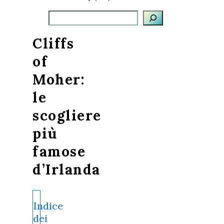
Cerca
Cliffs
of
Moher:
le
scogliere
più
famose
d’Irlanda
Indice
dei