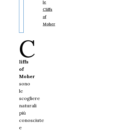
le
Cliffs
of
Moher
C
liffs
of
Moher
sono
le
scogliere
naturali
più
conosciute
e