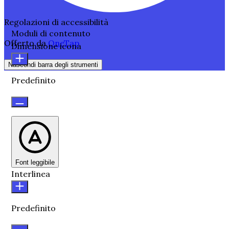
Regolazioni di accessibilità
Moduli di contenuto
Offerto da
OneTap
Dimensione icona
Nascondi barra degli strumenti
Predefinito
Font leggibile
Interlinea
Predefinito