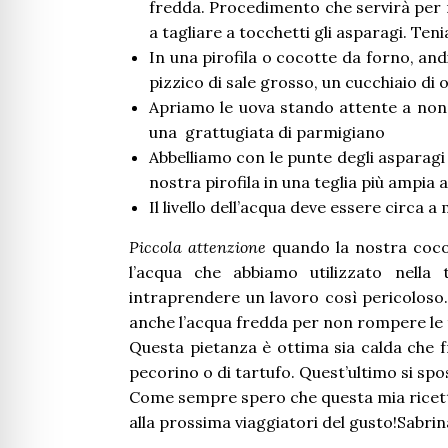
fredda. Procedimento che servirà per
a tagliare a tocchetti gli asparagi. Te
In una pirofila o cocotte da forno, an
pizzico di sale grosso, un cucchiaio di o
Apriamo le uova stando attente a non 
una grattugiata di parmigiano
Abbelliamo con le punte degli asparagi
nostra pirofila in una teglia più ampia
Il livello dell’acqua deve essere circa a
Piccola attenzione
quando la nostra coco
l’acqua che abbiamo utilizzato nella
intraprendere un lavoro così pericoloso
anche l’acqua fredda per non rompere le 
Questa pietanza è ottima sia calda che 
pecorino o di tartufo. Quest’ultimo si spo
Come sempre spero che questa mia ricetta
alla prossima viaggiatori del gusto!Sabrin