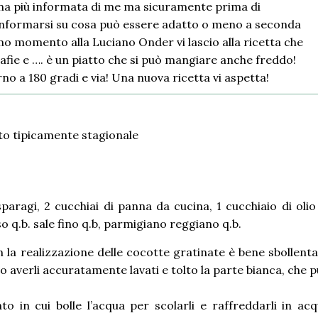
na più informata di me ma sicuramente prima di
informarsi su cosa può essere adatto o meno a seconda
mo momento alla Luciano Onder vi lascio alla ricetta che
fie e …. è un piatto che si può mangiare anche freddo!
no a 180 gradi e via! Una nuova ricetta vi aspetta!
aragi, 2 cucchiai di panna da cucina, 1 cucchiaio di olio
o q.b. sale fino q.b, parmigiano reggiano q.b.
 la realizzazione delle cocotte gratinate è bene sbollent
po averli accuratamente lavati e tolto la parte bianca, che 
 in cui bolle l’acqua per scolarli e raffreddarli in ac