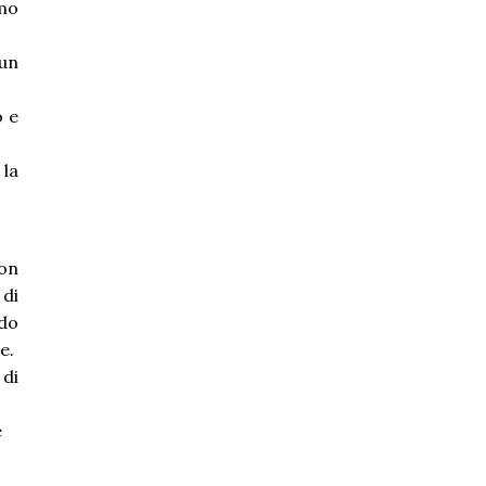
emo
 un
o e
 la
con
di
ndo
e.
 di
e