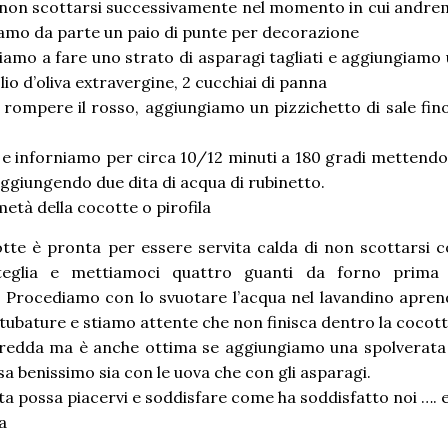
 non scottarsi successivamente nel momento in cui andr
niamo da parte un paio di punte per decorazione
diamo a fare uno strato di asparagi tagliati e aggiungiamo
lio d’oliva extravergine, 2 cucchiai di panna
rompere il rosso, aggiungiamo un pizzichetto di sale fin
 e inforniamo per circa 10/12 minuti a 180 gradi mettendo
 aggiungendo due dita di acqua di rubinetto.
 metà della cocotte o pirofila
tte è pronta per essere servita calda di non scottarsi 
 teglia e mettiamoci quattro guanti da forno prima 
. Procediamo con lo svuotare l’acqua nel lavandino apre
tubature e stiamo attente che non finisca dentro la cocott
fredda ma è anche ottima se aggiungiamo una spolverata
sa benissimo sia con le uova che con gli asparagi.
 possa piacervi e soddisfare come ha soddisfatto noi …. 
a