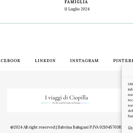
FAMIGLIA
11 Luglio 2024
ACEBOOK
LINKDIN
INSTAGRAM
PINTER
Ut
inf
na
tec
na
de
fun
@2024 All right reserved | Sabrina Balugani P.IVA 02104570383
Ges