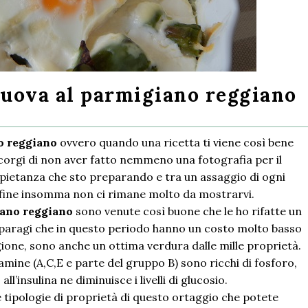
 uova al parmigiano reggiano
no reggiano
ovvero quando una ricetta ti viene così bene
ccorgi di non aver fatto nemmeno una fotografia per il
a pietanza che sto preparando e tra un assaggio di ogni
a fine insomma non ci rimane molto da mostrarvi.
iano reggiano
sono venute così buone che le ho rifatte un
asparagi che in questo periodo hanno un costo molto basso
gione, sono anche un ottima verdura dalle mille proprietà.
itamine (A,C,E e parte del gruppo B) sono ricchi di fosforo,
l’insulina ne diminuisce i livelli di glucosio.
e tipologie di proprietà di questo ortaggio che potete