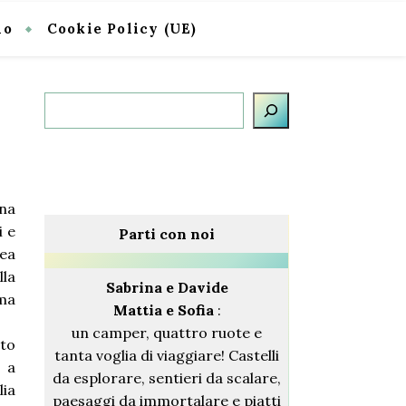
io
Cookie Policy (UE)
Cerca
ina
i e
Parti con noi
dea
lla
Sabrina
e Davide
ama
Mattia e Sofia
:
un camper, quattro ruote e
tto
tanta voglia di viaggiare! Castelli
o a
da esplorare, sentieri da scalare,
lia
paesaggi da immortalare e piatti