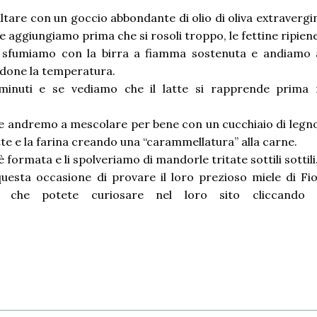
tare con un goccio abbondante di olio di oliva extravergi
e aggiungiamo prima che si rosoli troppo, le fettine ripiene
e sfumiamo con la birra a fiamma sostenuta e andiamo 
ndone la temperatura.
inuti e se vediamo che il latte si rapprende prima 
che andremo a mescolare per bene con un cucchiaio di legn
tte e la farina creando una “carammellatura” alla carne.
è formata e li spolveriamo di mandorle tritate sottili sottili
uesta occasione di provare il loro prezioso miele di Fio
g che potete curiosare nel loro sito cliccando 