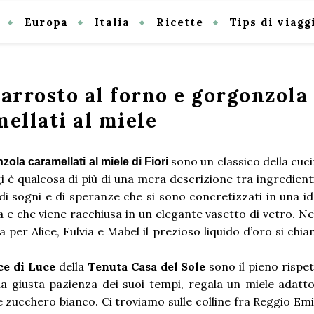
Europa
Italia
Ricette
Tips di viagg
 arrosto al forno e gorgonzola
ellati al miele
sono un classico della cuc
nzola caramellati al miele di Fiori
gi è qualcosa di più di una mera descrizione tra ingredient
di sogni e di speranze che si sono concretizzati in una i
 e che viene racchiusa in un elegante vasetto di vetro. Ne
er Alice, Fulvia e Mabel il prezioso liquido d’oro si chi
e di Luce
della
Tenuta Casa del Sole
sono il pieno rispe
a giusta pazienza dei suoi tempi, regala un miele adatt
e zucchero bianco. Ci troviamo sulle colline fra Reggio Emi