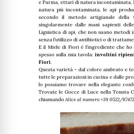
e Parma, ettari di natura incontaminata, l
natura più incontaminata, le api produc
secondo il metodo artigianale della t
singolarmente dalle mani sapienti dell
Liguistica di api, che non usano metodi i
senza l’utilizzo di antibiotici o di trattame
E il Miele di Fiori è l’ingrediente che h
spesso sulla mia tavola:
involtini ripien
Fiori
.
Questa varietà – dal colore ambrato e t
tutte le preparazioni in cucina e dalle prop
lo possiamo trovare nella elegante conf
Trovate le Gocce di Luce nella Tenuta C
chiamando
Alice al numero +39 0522/8747