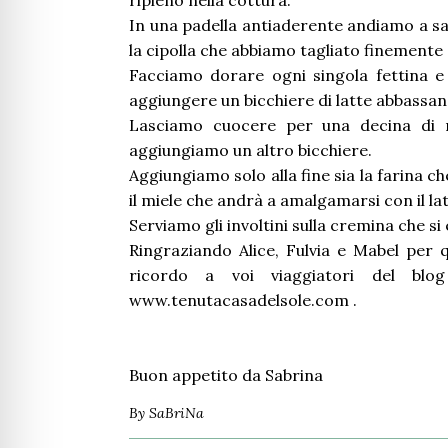
ripieno nella cottura.
In una padella antiaderente andiamo a sal
la cipolla che abbiamo tagliato finemente 
Facciamo dorare ogni singola fettina 
aggiungere un bicchiere di latte abbassa
Lasciamo cuocere per una decina di m
aggiungiamo un altro bicchiere.
Aggiungiamo solo alla fine sia la farina 
il miele che andrà a amalgamarsi con il la
Serviamo gli involtini sulla cremina che si 
Ringraziando Alice, Fulvia e Mabel per q
ricordo a voi viaggiatori del blo
www.tenutacasadelsole.com .
Buon appetito da Sabrina
By
SaBriNa