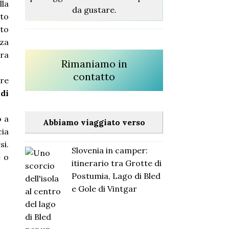
lla
da gustare.
ato
to
za
ura
Rimaniamo in
contatto
rre
 di
o a
Abbiamo viaggiato verso
cia
si.
Slovenia in camper:
e
o
itinerario tra Grotte di
Postumia, Lago di Bled
e Gole di Vintgar