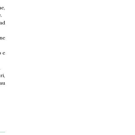
ne,
.
ad
ne
o e
.
ri,
su