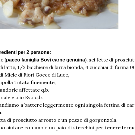
redienti per 2 persone:
e (
), sei fette di prosciut
pacco famiglia Bovì carne genuina
i latte, 1/2 bicchiere di birra bionda, 4 cucchiai di farina 00
di Miele di Fiori Gocce di Luce,
ipolla tritata finemente,
ndorle affettate q.b.
sale e olio Evo q.b.
 andiamo a battere leggermente ogni singola fettina di ca
a.
etta di prosciutto arrosto e un pezzo di gorgonzola.
amo aiutare con uno o un paio di stecchini per tenere fermo