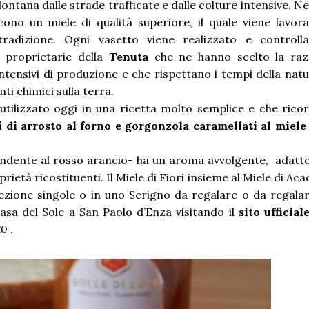
ontana dalle strade trafficate e dalle colture intensive. Ne
ono un miele di qualità superiore, il quale viene lavor
radizione. Ogni vasetto viene realizzato e controlla
e proprietarie della
Tenuta
che ne hanno scelto la raz
ntensivi di produzione e che rispettano i tempi della nat
nti chimici sulla terra.
o utilizzato oggi in una ricetta molto semplice e che rico
i di arrosto al forno e gorgonzola caramellati al miele
endente al rosso arancio- ha un aroma avvolgente, adatt
rietà ricostituenti. Il Miele di Fiori insieme al Miele di Aca
ezione singole o in uno Scrigno da regalare o da regalar
asa del Sole a San Paolo d’Enza visitando il
sito ufficial
20
.