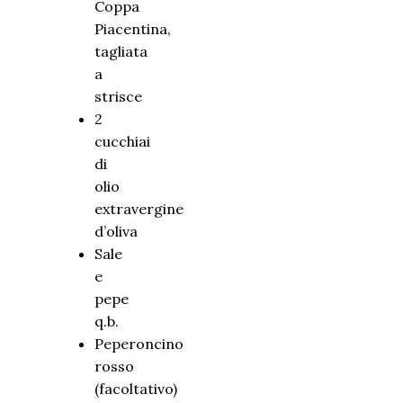
Coppa
Piacentina,
tagliata
a
strisce
2
cucchiai
di
olio
extravergine
d’oliva
Sale
e
pepe
q.b.
Peperoncino
rosso
(facoltativo)