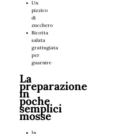
Un
pizzico
di
zucchero
Ricotta
salata
grattugiata
per
guarnire
La
preparazione
in
poche
semplici
mosse
In