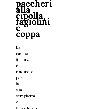
paccheri
alla
cipolla,
fagiolini
e
coppa
La
cucina
italiana
è
rinomata
per
la
sua
semplicità
e
l’eccellenza