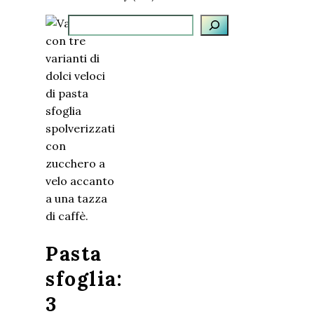
Cerca
Pasta
sfoglia:
3