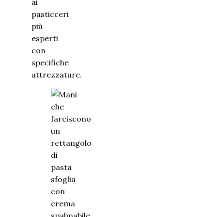
ai
pasticceri
più
esperti
con
specifiche
attrezzature.