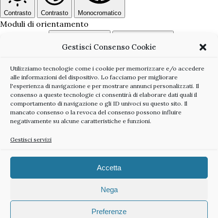
Contrasto
Contrasto
Monocromatico
Moduli di orientamento
Gestisci Consenso Cookie
Utilizziamo tecnologie come i cookie per memorizzare e/o accedere
alle informazioni del dispositivo. Lo facciamo per migliorare
l'esperienza di navigazione e per mostrare annunci personalizzati. Il
Riga di lettura
Maschera di lettura
Nascondi immagini
consenso a queste tecnologie ci consentirà di elaborare dati quali il
comportamento di navigazione o gli ID univoci su questo sito. Il
mancato consenso o la revoca del consenso possono influire
negativamente su alcune caratteristiche e funzioni.
Gestisci servizi
Evidenzia titoli
Ferma animazioni
Evidenzia link
Salta al contenuto
Accetta
Reimposta impostazioni
Nega
Preferenze