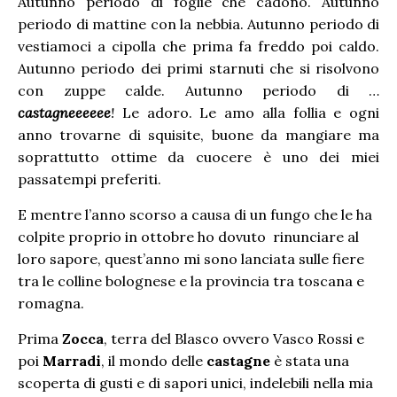
Autunno periodo di foglie che cadono. Autunno
periodo di mattine con la nebbia. Autunno periodo di
vestiamoci a cipolla che prima fa freddo poi caldo.
Autunno periodo dei primi starnuti che si risolvono
con zuppe calde. Autunno periodo di …
castagneeeeee
!
Le adoro. Le amo alla follia e ogni
anno trovarne di squisite, buone da mangiare ma
soprattutto ottime da cuocere è uno dei miei
passatempi preferiti.
E mentre l’anno scorso a causa di un fungo che le ha
colpite proprio in ottobre ho dovuto rinunciare al
loro sapore, quest’anno mi sono lanciata sulle fiere
tra le colline bolognese e la provincia tra toscana e
romagna.
Prima
Zocca
, terra del Blasco ovvero Vasco Rossi e
poi
Marradi
, il mondo delle
castagne
è stata una
scoperta di gusti e di sapori unici, indelebili nella mia