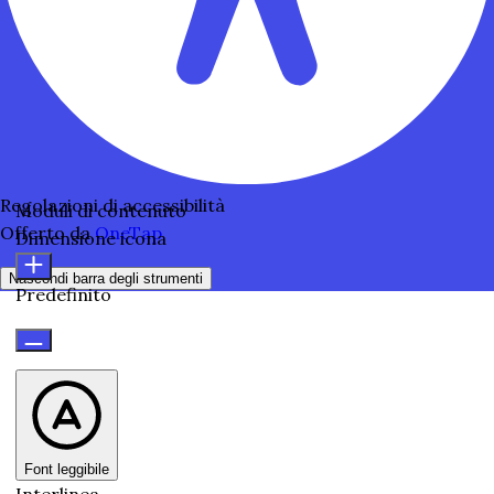
Regolazioni di accessibilità
Moduli di contenuto
Offerto da
OneTap
Dimensione icona
Nascondi barra degli strumenti
Predefinito
Font leggibile
Interlinea