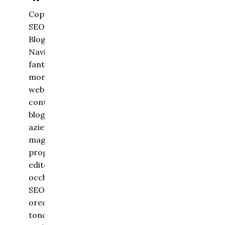
Copywriter
SEO &
Blogger
Navigo nel
fantastico
mondo del
web creando
contenuti per
blog, siti
aziendali,
magazine e
progetti
editoriali. Un
occhio alla
SEO, un
orecchio al
tono di voce