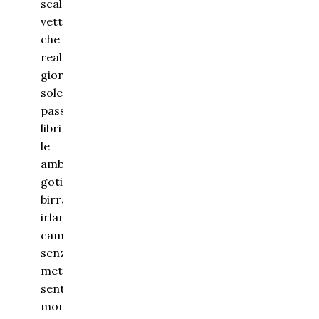
scalando
vette virtuali
che diventano
reali nelle
giornate di
sole. Ho una
passione per i
libri fantasy,
le
ambientazioni
gotiche, la
birra
irlandese e
camminare
senza una
meta tra i
sentieri di
montagna.