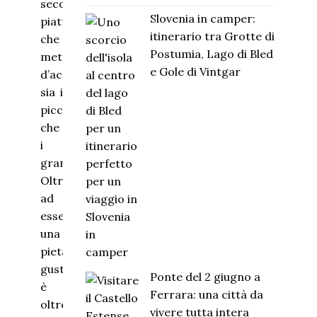
secondo
Slovenia in camper:
piatto
itinerario tra Grotte di
che
Postumia, Lago di Bled
metterà
e Gole di Vintgar
d’accordo
sia i
piccoli
che
i
grandi.
Oltre
ad
essere
una
pietanza
gustosa,
Ponte del 2 giugno a
è
Ferrara: una città da
oltremodo
vivere tutta intera