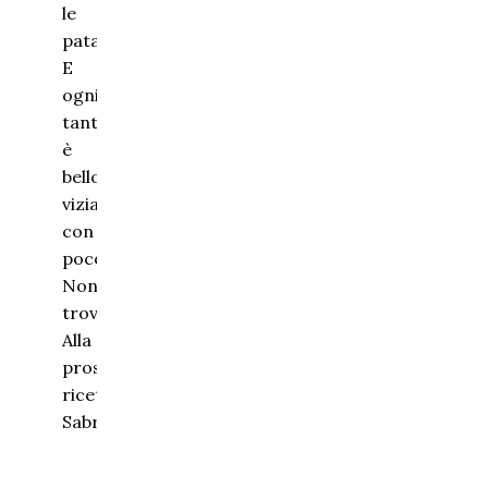
le
patatine.
E
ogni
tanto
è
bello
viziarsi
con
poco!
Non
trovate?
Alla
prossima
ricetta
Sabrina