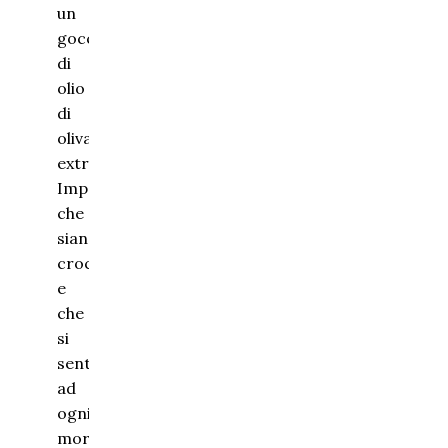
un
goccio
di
olio
di
oliva
extravergine.
Importante
che
siano
croccanti
e
che
si
senta
ad
ogni
morso