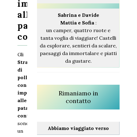
impanatura
alle
Sabrina
e Davide
Mattia e Sofia
:
patatine
un camper, quattro ruote e
contadine
tanta voglia di viaggiare! Castelli
da esplorare, sentieri da scalare,
paesaggi da immortalare e piatti
Gli
da gustare.
Straccetti
di
pollo
con
Rimaniamo in
impanatura
contatto
alle
patatine
contadine
sono
Abbiamo viaggiato verso
un