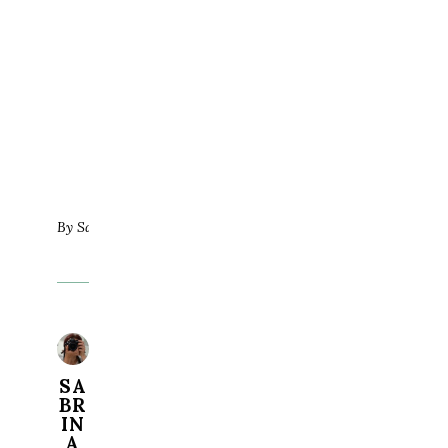
By
SaBriNa
SA
BR
IN
A