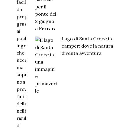
facile
da
preparare
grazie
ai
pochi
Lago di Santa Croce in
ingredienti
camper: dove la natura
che
diventa avventura
necessita
ma
soprattutto
non
prevede
l’utilizzo
dell’uovo
nell’impanatura,
risultando
di