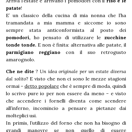
Arriva l’estate e arrivano i pomodori con il
riso e le
patate
!
E’ un classico della cucina di mia nonna che l’ha
tramandata a mia mamma e siccome io sono
sempre stata anticonformista al posto dei
pomodori,
ho pensato di utilizzare le
zucchine
tonde tonde.
E non è finita: alternativa alle patate, il
parmigiano reggiano
con il suo retrogusto
amarognolo.
Che ne dite
?
Un idea originale per un estate diversa
dal solito
? E visto che non ci sono le mezze stagioni
ormai –
detto popolare
che è sempre di moda, quindi
lo scrivo pure io per non essere da meno – e visto
che accendere i fornelli diventa come scendere
all’inferno, incomincio a pensare a pietanze dai
molteplici usi.
In primis, l’utilizzo del forno che non ha bisogno di
grandi manovre se non quello di essere