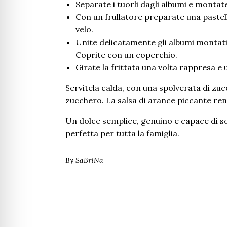
Separate i tuorli dagli albumi e montate
Con un frullatore preparate una pastell
velo.
Unite delicatamente gli albumi montati 
Coprite con un coperchio.
Girate la frittata una volta rappresa e 
Servitela calda, con una spolverata di zuc
zucchero. La salsa di arance piccante re
Un dolce semplice, genuino e capace di s
perfetta per tutta la famiglia.
By
SaBriNa