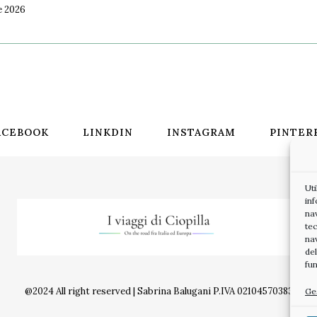
e 2026
ACEBOOK
LINKDIN
INSTAGRAM
PINTER
Ut
inf
na
tec
na
de
fun
@2024 All right reserved | Sabrina Balugani P.IVA 02104570383
Ges