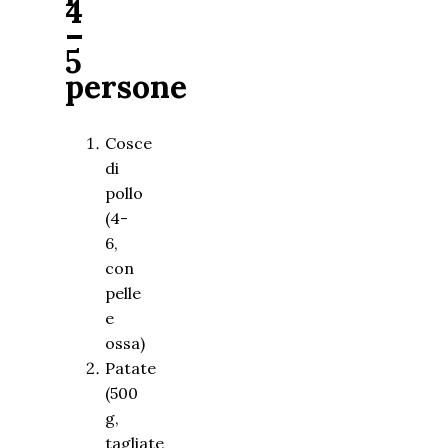
4
–
5
persone
Cosce
di
pollo
(4-
6,
con
pelle
e
ossa)
Patate
(500
g,
tagliate