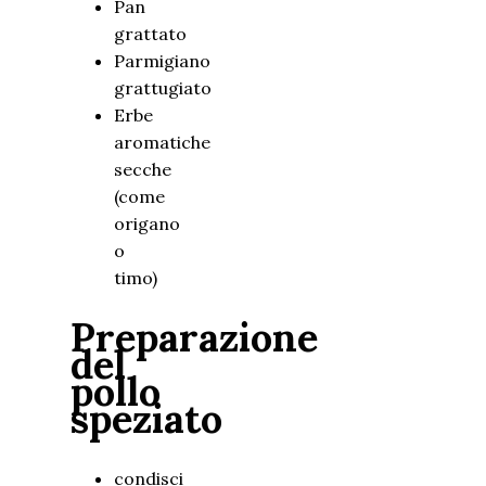
Pan
grattato
Parmigiano
grattugiato
Erbe
aromatiche
secche
(come
origano
o
timo)
Preparazione
del
pollo
speziato
condisci