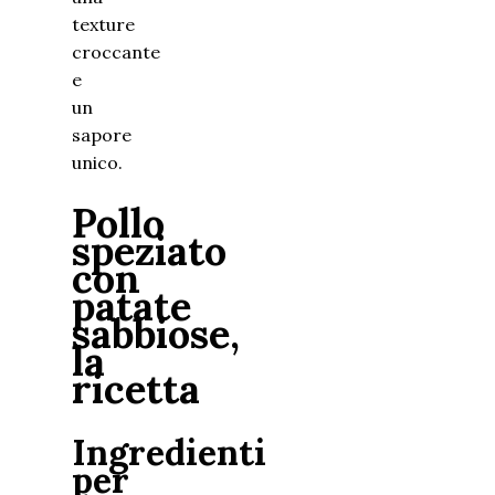
texture
croccante
e
un
sapore
unico.
Pollo
speziato
con
patate
sabbiose,
la
ricetta
Ingredienti
per