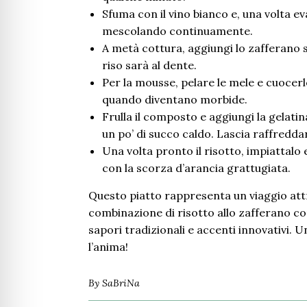
Sfuma con il vino bianco e, una volta ev
mescolando continuamente.
A metà cottura, aggiungi lo zafferano s
riso sarà al dente.
Per la mousse, pelare le mele e cuocerle
quando diventano morbide.
Frulla il composto e aggiungi la gelat
un po’ di succo caldo. Lascia raffredda
Una volta pronto il risotto, impiattalo
con la scorza d’arancia grattugiata.
Questo piatto rappresenta un viaggio attra
combinazione di risotto allo zafferano co
sapori tradizionali e accenti innovativi. U
l’anima!
By
SaBriNa