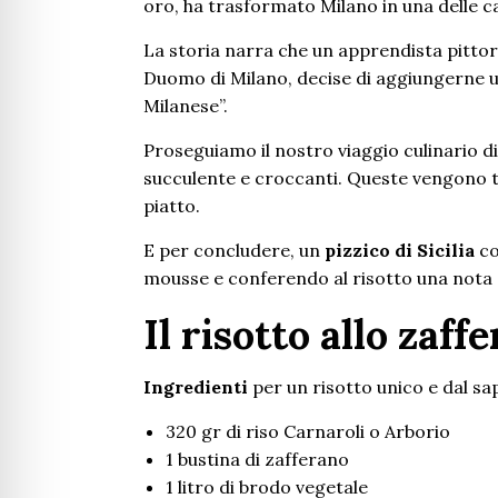
oro, ha trasformato Milano in una delle ca
La storia narra che un apprendista pittore
Duomo di Milano, decise di aggiungerne un
Milanese”.
Proseguiamo il nostro viaggio culinario d
succulente e croccanti. Queste vengono t
piatto.
E per concludere, un
pizzico di Sicilia
co
mousse e conferendo al risotto una nota 
Il risotto allo zaff
Ingredienti
per un risotto unico e dal sa
320 gr di riso Carnaroli o Arborio
1 bustina di zafferano
1 litro di brodo vegetale