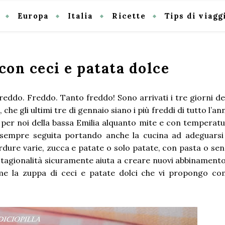
Europa
Italia
Ricette
Tips di viagg
con ceci e patata dolce
reddo. Freddo. Tanto freddo! Sono arrivati i tre giorni de
che gli ultimi tre di gennaio siano i più freddi di tutto l’an
o per noi della bassa Emilia alquanto mite e con temperat
a sempre seguita portando anche la cucina ad adeguarsi
verdure varie, zucca e patate o solo patate, con pasta o se
stagionalità sicuramente aiuta a creare nuovi abbinament
ome la zuppa di ceci e patate dolci che vi propongo c