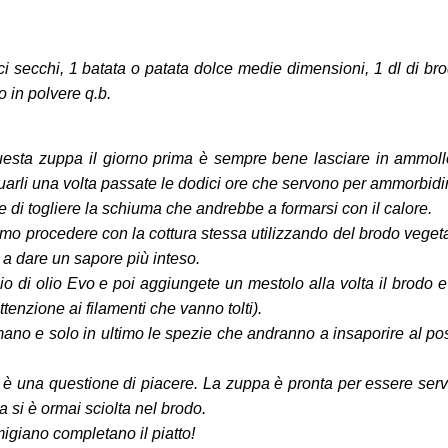
ci secchi, 1 batata o patata dolce medie dimensioni, 1 dl di br
o in polvere q.b.
uesta zuppa il giorno prima è sempre bene lasciare in ammoll
rli una volta passate le dodici ore che servono per ammorbidirl
e di togliere la schiuma che andrebbe a formarsi con il calore.
iamo procedere con la cottura stessa utilizzando del brodo veget
 a dare un sapore più inteso.
io di olio Evo e poi aggiungete un mestolo alla volta il brodo e
ttenzione ai filamenti che vanno tolti).
no e solo in ultimo le spezie che andranno a insaporire al po
 è una questione di piacere. La zuppa è pronta per essere serv
a si è ormai sciolta nel brodo.
migiano completano il piatto!