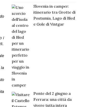
Slovenia in camper:
itinerario tra Grotte di
odo
Postumia, Lago di Bled
e Gole di Vintgar
o i
i.
ale
 la
sto
ita
Ponte del 2 giugno a
Ferrara: una città da
vivere tutta intera