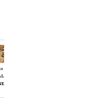
ER
AL
NE