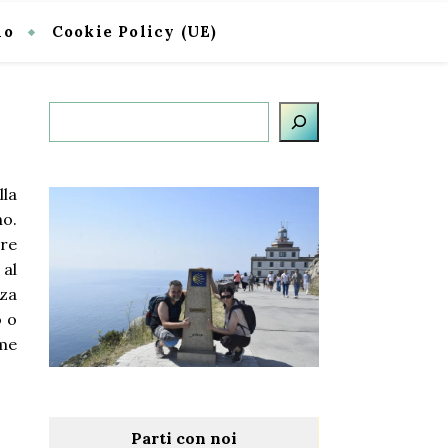
io
Cookie Policy (UE)
Cerca
lla
no.
ure
 al
nza
o o
ome
Parti con noi