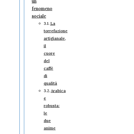
un
fenomeno
sociale
La
torrefazione
artigianale,
il
cuore
del
caffè
di
qualità
Arabica
e
robusta:
le
due
anime