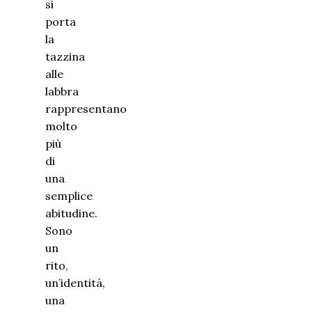
si
porta
la
tazzina
alle
labbra
rappresentano
molto
più
di
una
semplice
abitudine.
Sono
un
rito,
un’identità,
una