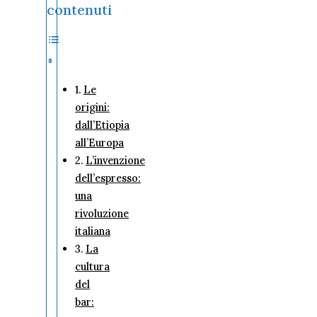
contenuti
Le
origini:
dall’Etiopia
all’Europa
L’invenzione
dell’espresso:
una
rivoluzione
italiana
La
cultura
del
bar: