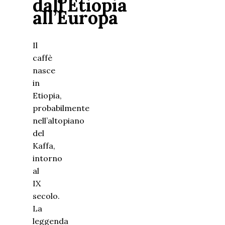
dall’Etiopia
all’Europa
Il
caffè
nasce
in
Etiopia,
probabilmente
nell’altopiano
del
Kaffa,
intorno
al
IX
secolo.
La
leggenda