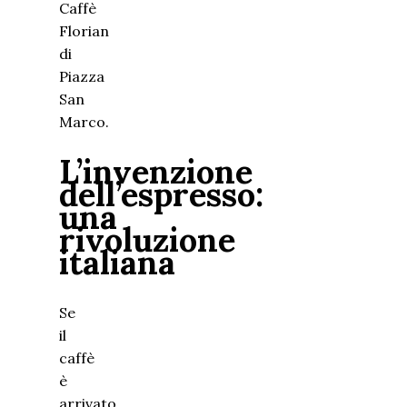
Caffè
Florian
di
Piazza
San
Marco.
L’invenzione
dell’espresso:
una
rivoluzione
italiana
Se
il
caffè
è
arrivato