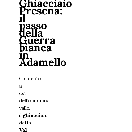
Ghiacciaio
Presena:
il
passo
della
Guerra
bianca
in
Adamello
Collocato
a
est
dell’omonima
valle,
il
ghiacciaio
della
Val