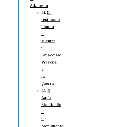
Adamello
Un
testimone
bianco
e
silente:
il
Ghiacciaio
Presena
e
la
guerra
Il
Lago
Monticello
e
il
Monumento