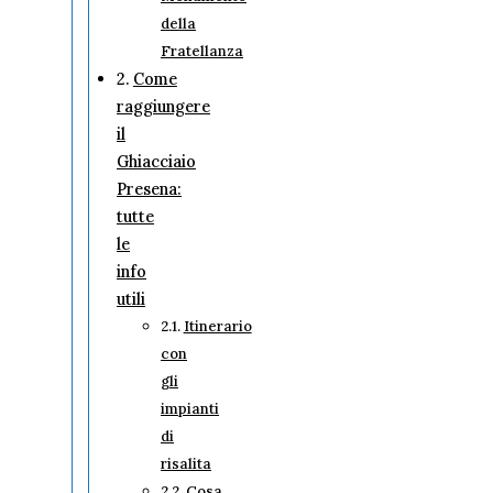
della
Fratellanza
Come
raggiungere
il
Ghiacciaio
Presena:
tutte
le
info
utili
Itinerario
con
gli
impianti
di
risalita
Cosa