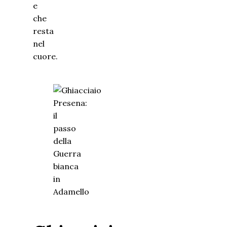
e
che
resta
nel
cuore.