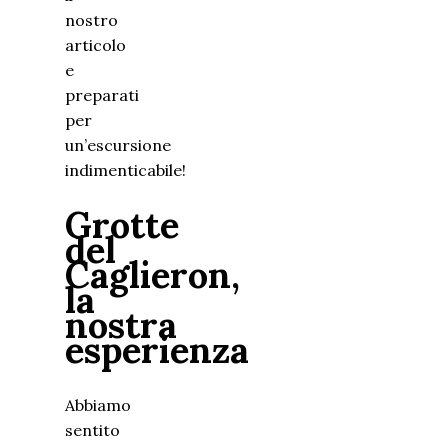
nostro
articolo
e
preparati
per
un’escursione
indimenticabile!
Grotte
del
Caglieron,
la
nostra
esperienza
Abbiamo
sentito