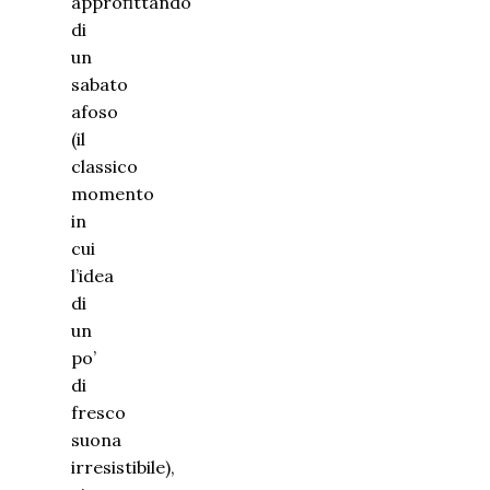
approfittando
di
un
sabato
afoso
(il
classico
momento
in
cui
l’idea
di
un
po’
di
fresco
suona
irresistibile),